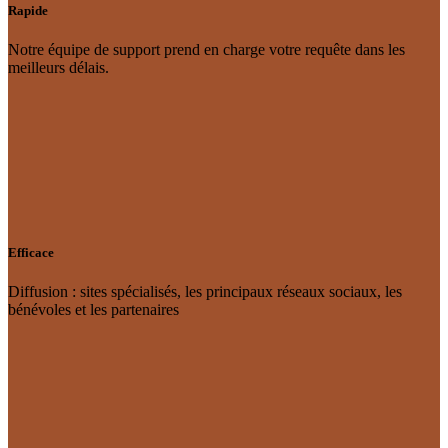
Rapide
Notre équipe de support prend en charge votre requête dans les
meilleurs délais.
Efficace
Diffusion : sites spécialisés, les principaux réseaux sociaux, les
bénévoles et les partenaires