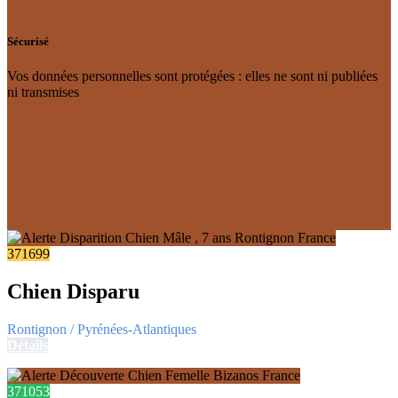
Sécurisé
Vos données personnelles sont protégées : elles ne sont ni publiées
ni transmises
371699
Chien Disparu
Rontignon / Pyrénées-Atlantiques
Détails
371053