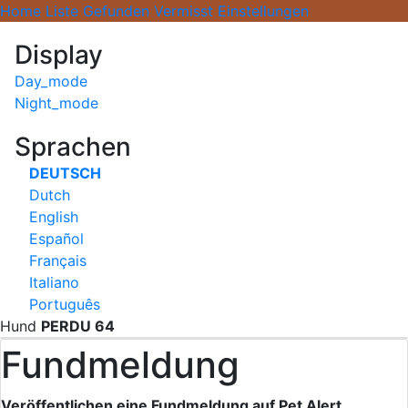
Home
Liste
Gefunden
Vermisst
Einstellungen
Display
Day_mode
Night_mode
Sprachen
DEUTSCH
Dutch
English
Español
Français
Italiano
Português
Hund
PERDU
64
Fundmeldung
Veröffentlichen eine Fundmeldung auf Pet Alert