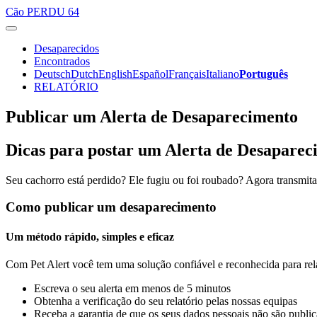
Cão
PERDU 64
Desaparecidos
Encontrados
Deutsch
Dutch
English
Español
Français
Italiano
Português
RELATÓRIO
Publicar um Alerta de Desaparecimento
Dicas para postar um Alerta de Desaparec
Seu cachorro está perdido? Ele fugiu ou foi roubado? Agora transmi
Como publicar um desaparecimento
Um método rápido, simples e eficaz
Com Pet Alert você tem uma solução confiável e reconhecida para rel
Escreva o seu alerta em menos de 5 minutos
Obtenha a verificação do seu relatório pelas nossas equipas
Receba a garantia de que os seus dados pessoais não são publi