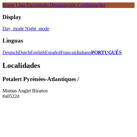
Home
Lista
Encontrado
Desaparecido
Configurações
Display
Day_mode
Night_mode
Línguas
Deutsch
Dutch
English
Español
Français
Italiano
PORTUGUÊS
Localidades
Petalert Pyrénées-Atlantiques /
Momas
Anglet
Bizanos
#a0522d